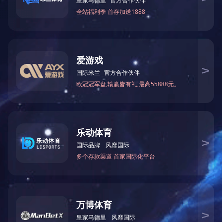
0
标签
白铁皮
通风管道
本文网址：
/news/568.html
上一篇：
螺旋风管与矩形风管的区别及安装
2022-03-24
下一篇：
白铁皮通风管道的安装步骤
2022-07-09
Copyright © 开云手机入口官网 All rights reserved 备案号：
浙ICP备2020038489号
主要
从事于
通风管道厂家
,
白铁皮风管
,
镀锌铁皮风管
, 欢迎来电咨询！ 服务支持：
祥云平
台
主营区域：
台州
浙江
杭州
宁波
温州
上海
武汉
深圳
重庆
广州
天津
成都
南京
合肥
南昌
福州
开云手机版登录入口
|
KY开元·（中国）集团
|
乐鱼在线
|
c7网页版
|
开云
手机入口站官网
|
博鱼网页版
|
华体会在线
|
华体会官方版网站登录入口
|