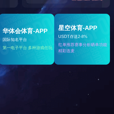
9659
道厂家
通风管道价格
通风管道批发
卷板为母材经冷弯曲加工成型后再经高频焊接制成的方形截面形
成
9648
道厂家
通风管道价格
通风管道批发
卷板为母材经冷弯曲加工成型后再经高频焊接制成的方形截面形
成