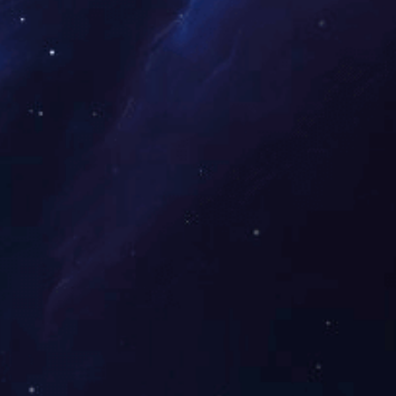
风管、镀锌钢板风管
产品编号：160470
8
关键词：
通风管
空心方形的截面轻型薄壁钢管，也称为钢制冷弯型材。它是以Q235热轧或冷轧带钢或
热轧特厚壁方管除壁厚增厚外情况,其角部尺寸和边部平直度均达到甚至超过电阻焊冷
条记录
首页
1
2
3
4
5
下一页
尾页