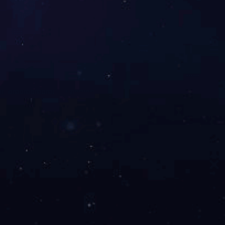
关于我们
产品中心
公司简介
白铁皮风管、镀锌钢板
企业文化
风管
生产车间
玻镁复合风管
资质荣誉
钢面镁质复合风管
联系方式
eserved 备案号：
浙ICP备2020038489号
主要从事于
通风管道厂家
,
白铁皮风管
,
镀锌铁皮
营区域：
台州
浙江
杭州
宁波
温州
上海
武汉
深圳
重庆
广州
天津
成都
南京
合肥
南昌
热推信息
|
企业分站
|
网站地图
|
RSS
|
XML
通风管道厂家
白铁皮风管
镀锌铁皮风管