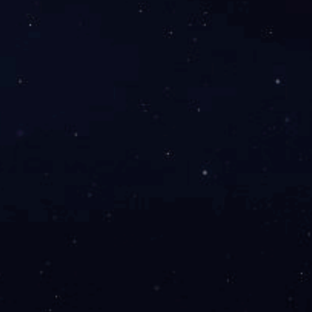
经典案例
客户服务
新闻资讯
1
政府工程
施工安全
公司动态
写字楼&商住楼
售后服务
行业新闻
厂房&产业园
常见问题
住宅小区
风管
, 欢迎来电咨询！ 服务支持：
祥云平台
福州