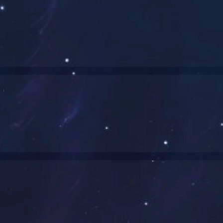
工厂、地下室等极端环境。
风管、镀锌钢板风管
产品编号：160470
6
关键词：
通风管
空心方形的截面轻型薄壁钢管，也称为钢制冷弯型材。它是以Q235热轧或冷轧带钢或
热轧特厚壁方管除壁厚增厚外情况,其角部尺寸和边部平直度均达到甚至超过电阻焊冷
风管、镀锌钢板风管
产品编号：160470
4
关键词：
通风管
空心方形的截面轻型薄壁钢管，也称为钢制冷弯型材。它是以Q235热轧或冷轧带钢或
热轧特厚壁方管除壁厚增厚外情况,其角部尺寸和边部平直度均达到甚至超过电阻焊冷