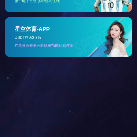
椒江二桥
椒江二桥是中国浙江省台州市境内连接椒江区南岸...
查看更多
天盛中心
天盛中心城市位于中央商务区西北组团，占地总面...
查看更多
万邦德中非科技园
万邦德中非医疗科技园项目位于城市新区城东街道...
查看更多