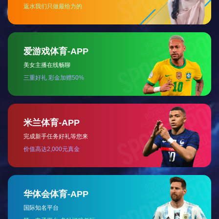
产规模、技术力量、产品质量等综合实力一直持续保持本地区行业先锋，在
本地区市场占有率名列前茅。
公司简介
企业文化
生产车间
资质荣誉
经典案例
专业白铁皮风管、镀锌铁皮风管等通风管道厂家
海正育才小学
海正育才小学是由海正集团出资，椒江实验小学负...
查看更多