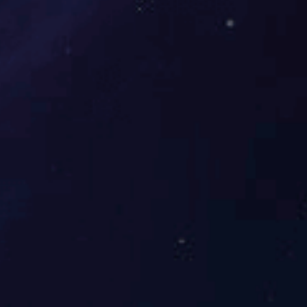
长鹰信质科技股份有限公司
项目位于台州市椒江区前所街道，新征地1735...
查看更多
万科城
万科城立址台州商贸核心区，北接中央商务区，南...
查看更多
新闻资讯
专业白铁皮风管、镀锌铁皮风管等通风管道厂家
通风管道厂家谈一谈通风管在施工过程的概要
2020-11-07