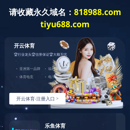
您当前的位置 ：
首 页
>
产品中心
>
宁波白铁皮风管、镀锌钢板风
管
宁波通风管道
宁波通风管道
宁波通风管道
宁波通风管道
宁波通风管道
宁波通风管道