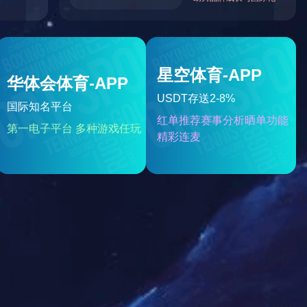
2020-11-07 11:37:19
餐饮店用来排油烟的通风管道，以及一些供水管道
.
2020-11-06 23:34:43
通风管道来降低自己厂里面的温度，安装大型的中
.