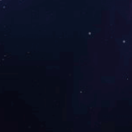
联系泓奇
地址：浙江省台州市椒江区慧谷科创园25幢1号
手机：18657613068 13106000798