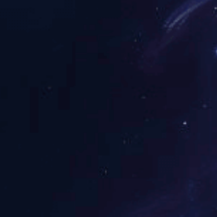
QQ：402819049
邮箱：402819049@qq.com
官网：www.cristal-boheme.com