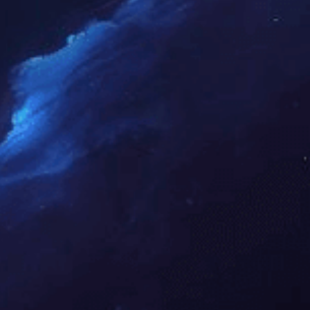
2020-11-06 23:31:48
、操作白铁机械时应遵守各机械的操作规程。其中：
2020-11-06 23:26:00
屋结构的限制，一般不让随意改动。如果不得不改