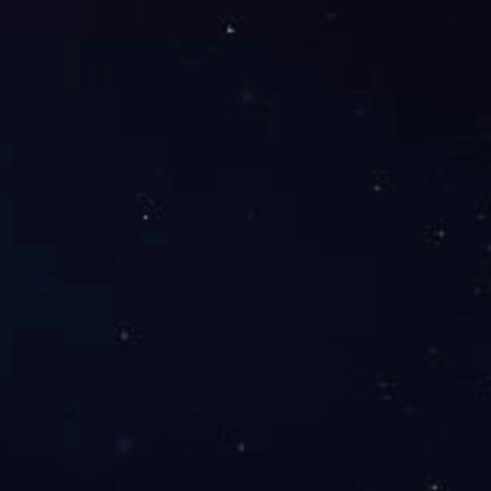
通风管道降温需要注意哪些细节呢？通风管道厂家
.
5
6
7
8
尾页
1
经典案例
客户服务
新闻资讯
政府工程
施工安全
公司动态
写字楼&商住楼
售后服务
行业新闻