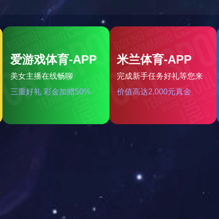
白铁加工产品的性能
白铁加工的产品一般都用在管道通风设施上使用，比如我们常见的
等，因为白铁加工的产品具有防锈蚀、抗氧化、经济实惠的特点所..
了解详情 +
白铁加工通风管道在工厂中的应用
现在天气很热，多地都拉响了高温警报，很多的厂家也是利用白铁
央空调，都是为了能够更好的让工人工作，在这个炎热的夏天，通..
了解详情 +