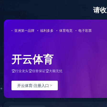
您当前的位置 ：
首 页
>
新闻资讯
新闻资讯
News
公司动态
行业新闻
常见问题
新闻资讯
News