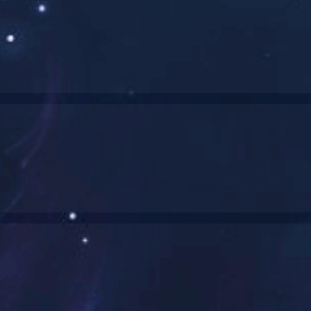
一、质量要有确保外观越光亮、美丽的商品，白铁通风工程其运用
品质，可是高品质的商品必定外观美丽。因而在选购时分，咱们能..
了解详情 +
通风工程镀锌铁皮风管的10条优点
通风工程镀锌铁皮风管具有以下特点：1、外观光滑，无锌瘤、毛刺
力小，通风噪声小；4、强度与刚性均好；5、厚度均为可控...
了解详情 +