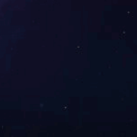
利用通风管道进行降温是目前工厂车间主流的降温方式，那么利用
根据长期的工程经验发现以下必须要注意的四点：首先，换气降温..
了解详情 +
共 149 条记录
首页
上一页
1
2
3
4
关于我们
产品中心
公司简介
白铁皮风管、镀锌钢板
企业文化
风管