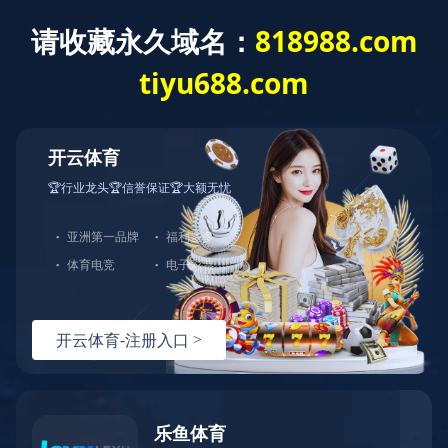
服务领域
专业白铁皮风管、镀锌铁皮风管等通风管道厂家
医院
学校
路政
工厂