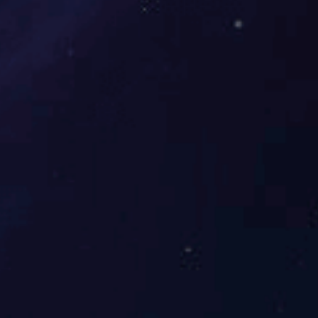
长鹰信质科技股份有限公司
项目位于台州市椒江区前所街道，新征地1735...
查看更多
万科城
万科城立址台州商贸核心区，北接中央商务区，南...
查看更多
新闻资讯
专业白铁皮风管、镀锌铁皮风管等通风管道厂家
通风管道厂家谈一谈通风管在施工过程的概要
2020-11-07