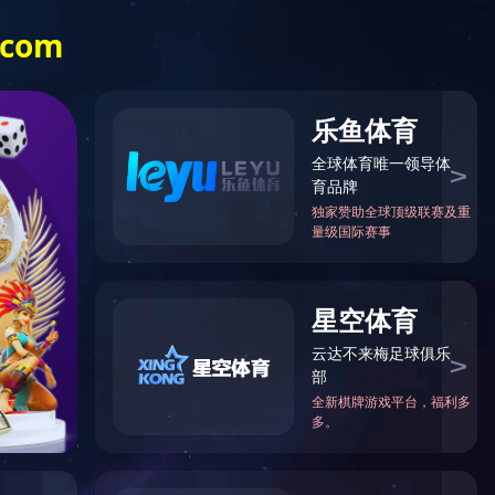
客户服务
新闻资讯
开云online（中国）
施工安全
公司动态
售后服务
行业新闻
常见问题
经典案例
客户服务
新闻资讯
政府工程
施工安全
公司动态