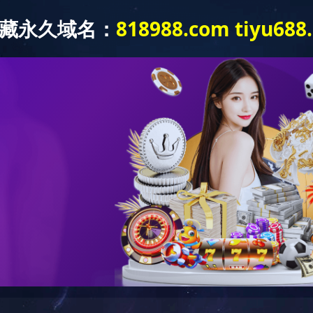
首页
关于我们
产品中心
经典案例
公司简介
白铁皮风管、镀锌
政府工程
企业文化
钢板风管
写字楼&商住楼
生产车间
玻镁复合风管
厂房&产业园
资质荣誉
钢面镁质复合风管
住宅小区
联系方式
关于我们
产品中心
公司简介
白铁皮风管、镀锌钢板