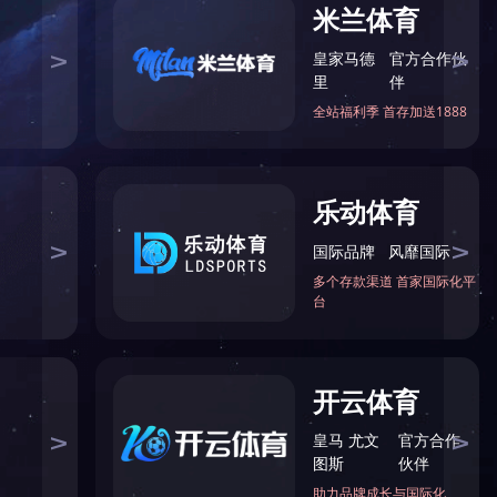
写字楼&商住楼
售后服务
行业新闻
厂房&产业园
常见问题
住宅小区
风管
, 欢迎来电咨询！ 服务支持：
祥云平台
1
福州
米乐官网
|