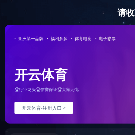
您当前的位置 ：
首 页
> 标签搜索
产品（0）
新闻（1）
未找到搜索结果！
联系泓奇
地址：浙江省台州市椒江区慧谷科创园25幢1号