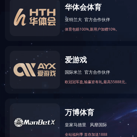
手机：18657613068 13106000798
座机：0576-89061533 89061538
QQ：402819049
邮箱：402819049@qq.com
官网：www.cristal-boheme.com
Copyright © 开云手机入口官网 All rights r
主
开云手机版登录入口
|
KY开元·（中国）集团
|
乐鱼在线
|
c7网页版
|
开云