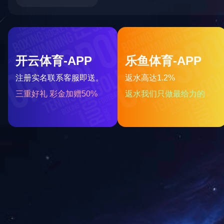
排烟管道工程
排烟管道厂家
通风管
镀锌板风管
通风排烟管道
中央空调风管
开云online（中国）
Contact Us
开云手机入口官网
地址：浙江省台州市椒江区慧谷科创园25
幢1号
手机：18657613068 13106000798
座机：0576-89061533 89061538