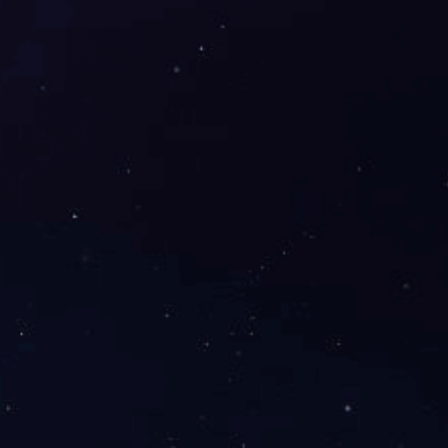
经典案例
客户服务
新闻资讯
1
政府工程
施工安全
公司动态
写字楼&商住楼
售后服务
行业新闻
厂房&产业园
常见问题