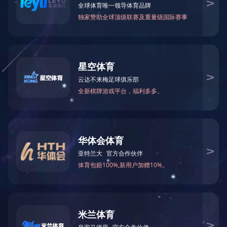
0
标签
通风管道厂家
通风管道价格
通风管道批发
上一篇：
玻镁复合风管
2023-08-12
下一篇：
通风管道
2020-12-20
Copyright © 开云手机入口官网 All rights reserved 备案号：
浙ICP备2020038489号
主要
从事于
昆明通风管道厂家
,
昆明白铁皮风管
,
昆明镀锌铁皮风管
, 欢迎来电咨询！ 服务
支持：
祥云平台
主营区域：
台州
浙江
杭州
宁波
温州
上海
武汉
深圳
重庆
广州
天津
成都
南京
合肥
南昌
福州
开云手机版登录入口
|
KY开元·（中国）集团
|
乐鱼在线
|
c7网页版
|
开云
手机入口站官网
|
博鱼网页版
|
华体会在线
|
华体会官方版网站登录入口
|
米乐官网
|